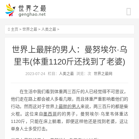
主页
>
世界之最
>
人类之最
>
世界上最胖的男人：曼努埃尔·乌
里韦(体重1120斤还找到了老婆)
2023-07-24
栏目：
人类之最
浏览：
次
世界之最网
在生活中我们看到体重两三百斤的人已经觉得不可思议，
他们走在路上都会被人多看几眼，而且体重严重影响着他们的
行动。然而这对于世界上
最胖的男人
来说，两三百斤的都是柴
火棍。这位来自
墨西哥
的的男子，曼努埃尔·乌里韦体重达
1120斤，只能在床上躺着，即便这样他还是找到老婆，这让
单身人士多受打击。