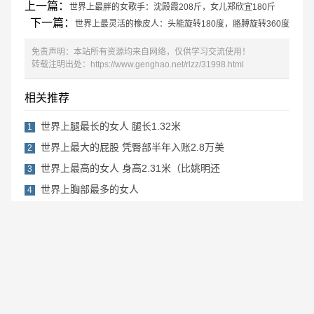
上一篇：
世界上最胖的女歌手：沈殿霞208斤，女儿郑欣宜180斤
下一篇：
世界上最灵活的橡皮人：头能旋转180度，胳膊旋转360度
免责声明：本站所有资源均来自网络，仅供学习交流使用！
转载注明出处：
https://www.genghao.net/rlzz/31998.html
相关推荐
世界上腿最长的女人 腿长1.32米
1
世界上最大的屁股 凭臀部半年入账2.8万美
2
世界上最高的女人 身高2.31米（比姚明还
3
世界上胸部最多的女人
4
全球腰围最小的女人
5
Copyright © 2019-2022 更好网
湘ICP备2022017751号-1
RSS地图
网站地图
免责声明：本站内容来源于网络，如果你是该内容的作者，并且不希望本站发布