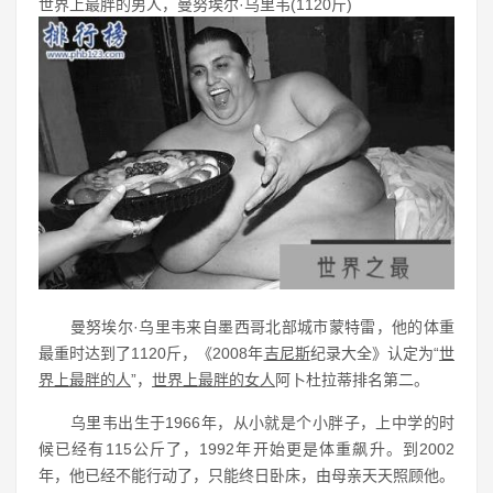
世界上最胖的男人，曼努埃尔·乌里韦(1120斤)
曼努埃尔·乌里韦来自墨西哥北部城市蒙特雷，他的体重
最重时达到了1120斤，《2008年
吉尼斯
纪录大全》认定为“
世
界上最胖的人
”，
世界上最胖的女人
阿卜杜拉蒂排名第二。
乌里韦出生于1966年，从小就是个小胖子，上中学的时
候已经有115公斤了，1992年开始更是体重飙升。到2002
年，他已经不能行动了，只能终日卧床，由母亲天天照顾他。