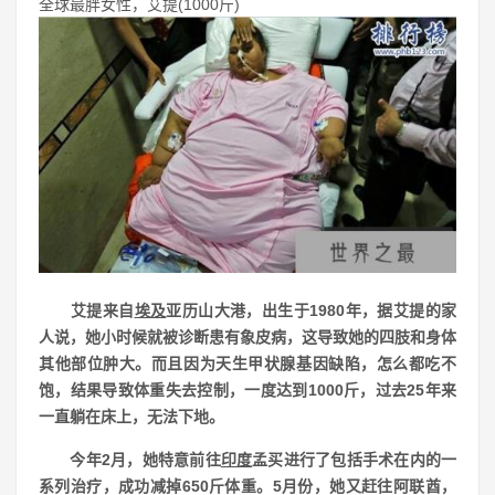
全球最胖女性，艾提(1000斤)
艾提来自
埃及
亚历山大港，出生于1980年，据艾提的家
人说，她小时候就被诊断患有象皮病，这导致她的四肢和身体
其他部位肿大。而且因为天生甲状腺基因缺陷，怎么都吃不
饱，结果导致体重失去控制，一度达到1000斤，过去25年来
一直躺在床上，无法下地。
今年2月，她特意前往
印度
孟买进行了包括手术在内的一
系列治疗，成功减掉650斤体重。5月份，她又赶往阿联酋，