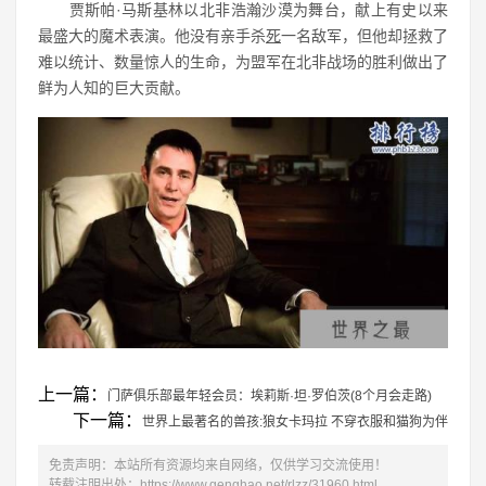
贾斯帕·马斯基林以北非浩瀚沙漠为舞台，献上有史以来
最盛大的魔术表演。他没有亲手杀
死
一名敌军，但他却拯救了
难以统计、数量惊人的生命，为盟军在北非战场的胜利做出了
鲜为人知的巨大贡献。
上一篇：
门萨俱乐部最年轻会员：埃莉斯·坦·罗伯茨(8个月会走路)
下一篇：
世界上最著名的兽孩:狼女卡玛拉 不穿衣服和猫狗为伴
免责声明：本站所有资源均来自网络，仅供学习交流使用！
转载注明出处：
https://www.genghao.net/rlzz/31960.html