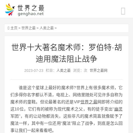
主页
>
世界之最
>
人类之最
>
世界十大著名魔术师：罗伯特·胡
迪用魔法阻止战争
2023-07-23
栏目：
人类之最
浏览：
次
世界之最网
谁是这个星球上最好的魔术师?世界上有很多魔术师，它
们多得你名字都认不清，电视上、网络里随处可见许多自称为
魔术师的童鞋。但论最著名的还是VIP
世界之最
网即将介绍的
这10位，它们有的被称为现代魔术之父，有的徒手变出“
幽灵
军团”，有的让动物都消失，这些非凡的魔术简直就像赋予了
魔法一样，其中有一位还用“魔法”阻止了战争，到底是怎么回
事让我们一起来看看吧。