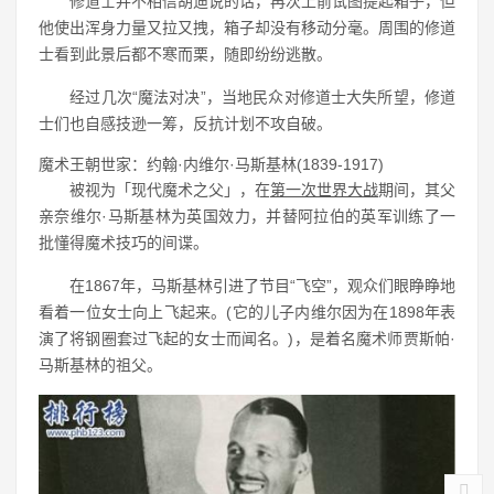
修道士并不相信胡迪说的话，再次上前试图提起箱子，但
他使出浑身力量又拉又拽，箱子却没有移动分毫。周围的修道
士看到此景后都不寒而栗，随即纷纷逃散。
经过几次“魔法对决”，当地民众对修道士大失所望，修道
士们也自感技逊一筹，反抗计划不攻自破。
魔术王朝世家：约翰·内维尔·马斯基林(1839-1917)
被视为「现代魔术之父」，在
第一次世界大战
期间，其父
亲奈维尔·马斯基林为英国效力，并替阿拉伯的英军训练了一
批懂得魔术技巧的间谍。
在1867年，马斯基林引进了节目“飞空”，观众们眼睁睁地
看着一位女士向上飞起来。(它的儿子内维尔因为在1898年表
演了将钢圈套过飞起的女士而闻名。)，是着名魔术师贾斯帕·
马斯基林的祖父。