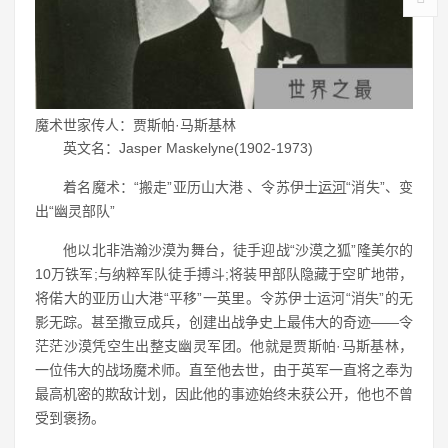
魔术世家传人：贾斯帕·马斯基林
英文名：Jasper Maskelyne(1902-1973)
着名魔术：“搬走”亚历山大港 、令苏伊士
运河
“消失”、变
出“幽灵部队”
他以北非浩瀚沙漠为舞台，徒手迎战“沙漠之狐”隆美尔的
10万铁军;与纳粹军队徒手搏斗;将装甲部队隐藏于空旷地带，
将偌大的亚历山大港“平移”一英里。令苏伊士运河“消失”的无
影无踪。甚至撒豆成兵，创建出战争史上最伟大的奇迹——令
茫茫沙漠凭空生出整支幽灵军团。他就是贾斯帕·马斯基林，
一位伟大的战场魔术师。直至他去世，由于英军一直将之奉为
最高机密的欺敌计划，因此他的事迹始终未获公开，他也不曾
受到褒扬。