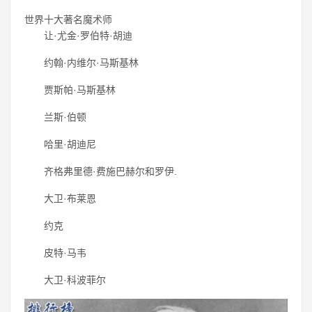
世界十大著名魔术师
让·尤金·罗伯特·胡迪
约翰·内维尔·马斯基林
贾斯帕·马斯基林
兰斯·伯顿
哈里·胡迪尼
齐格弗里德·费施巴赫尔和罗伊.
大卫·布莱恩
约克
皮特·马韦
大卫·科波菲尔