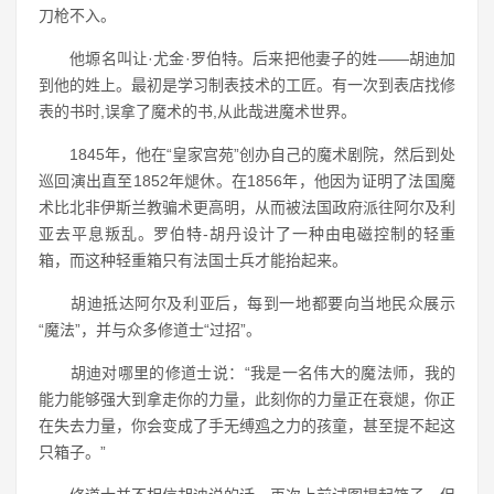
刀枪不入。
他塬名叫让·尤金·罗伯特。后来把他妻子的姓——胡迪加
到他的姓上。最初是学习制表技术的工匠。有一次到表店找修
表的书时,误拿了魔术的书,从此哉进魔术世界。
1845年，他在“皇家宫苑”创办自己的魔术剧院，然后到处
巡回演出直至1852年煺休。在1856年，他因为证明了法国魔
术比北非伊斯兰教骗术更高明，从而被法国政府派往阿尔及利
亚去平息叛乱。罗伯特-胡丹设计了一种由电磁控制的轻重
箱，而这种轻重箱只有法国士兵才能抬起来。
胡迪抵达阿尔及利亚后，每到一地都要向当地民众展示
“魔法”，并与众多修道士“过招”。
胡迪对哪里的修道士说：“我是一名伟大的魔法师，我的
能力能够强大到拿走你的力量，此刻你的力量正在衰煺，你正
在失去力量，你会变成了手无缚
鸡
之力的孩童，甚至提不起这
只箱子。”