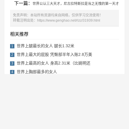
下一篇：
世界公认三大天才，尼古拉特斯拉是当之无愧的第一天才
免责声明：本站所有资源均来自网络，仅供学习交流使用！
转载注明出处：
https://www.genghao.net/rlzz/31939.html
相关推荐
世界上腿最长的女人 腿长1.32米
1
世界上最大的屁股 凭臀部半年入账2.8万美
2
世界上最高的女人 身高2.31米（比姚明还
3
世界上胸部最多的女人
4
全球腰围最小的女人
5
Copyright © 2019-2022 更好网
湘ICP备2022017751号-1
RSS地图
网站地图
免责声明：本站内容来源于网络，如果你是该内容的作者，并且不希望本站发布
你的内容，请与我们联系或在线留言，我们将尽快处理！