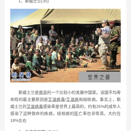
1、斯威士兰(35)
斯威士兰是
南非
的一个比较小的发展中国家。该国平均寿
命短的最主要原因是
艾滋病毒
/
艾滋病
和结核病。事实上，斯
威士兰的
艾滋
病毒
感染率是世界上最高的，约有26%的成年人
感染了这种致命的疾病，结核病的
死
亡率也非常高，大约在
18%左右