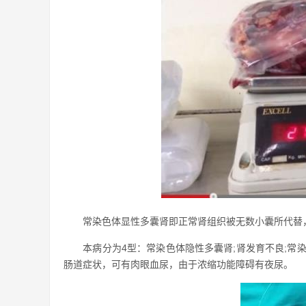
常染色体显性多囊肾即正常肾组织被无数小囊所代替，
本病分为4型：常染色体隐性多囊肾;肾发育不良;常染
肠道症状，可有肉眼血尿，由于浓缩功能障碍有夜尿。