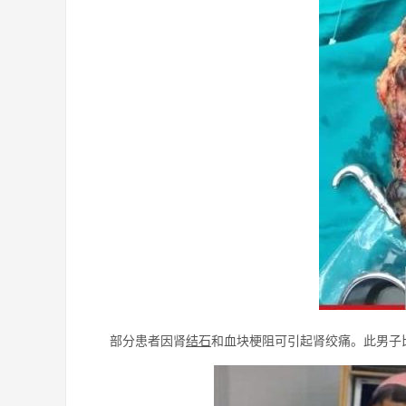
部分患者因肾
结石
和血块梗阻可引起肾绞痛。此男子