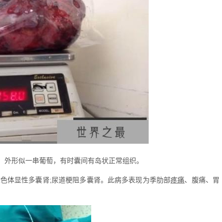
外形似一串葡萄，有时囊间有岛状正常组织。
色体显性多囊肾;尿道梗阻多囊肾。此病多表现为季肋部
疼痛
、腹痛、胃