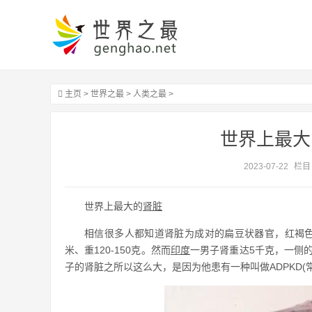
主页
>
世界之最
>
人类之最
>
世界上最大
2023-07-22
栏目
世界上最大的
肾脏
相信很多人都知道肾脏为成对的扁豆状器官，红褐色，位
米、重120-150克。然而
印度
一男子肾重达5千克，一侧的重
子的肾脏之所以这么大，是因为他患有一种叫做ADPKD(