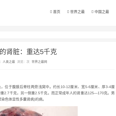
首页
世界之最
中国之最
的肾脏：重达5千克
：
人类之最
浏览：
次
世界之最网
于腹膜后脊柱两旁浅窝中。约长10-12厘米、宽5-6厘米、厚3-4厘
2.7千克，另一侧重2.5千克。而正常成年人的肾重达125—170克。男
常染色体显性多囊肾病)的病。