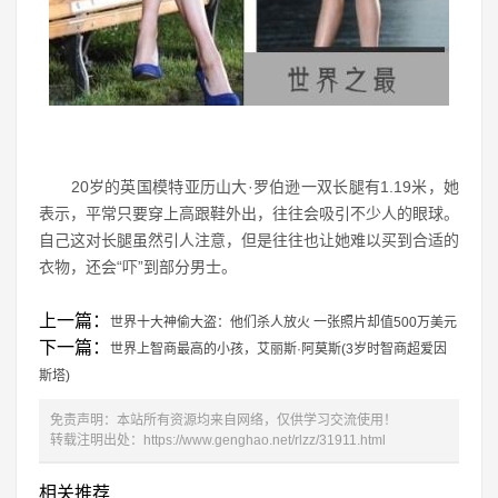
20岁的英国模特亚历山大·罗伯逊一双长腿有1.19米，她
表示，平常只要穿上高跟鞋外出，往往会吸引不少人的眼球。
自己这对长腿虽然引人注意，但是往往也让她难以买到合适的
衣物，还会“吓”到部分男士。
上一篇：
世界十大神偷大盗：他们杀人放火 一张照片却值500万美元
下一篇：
世界上智商最高的小孩，艾丽斯·阿莫斯(3岁时智商超爱因
斯塔)
免责声明：本站所有资源均来自网络，仅供学习交流使用！
转载注明出处：
https://www.genghao.net/rlzz/31911.html
相关推荐