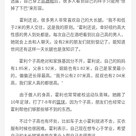
透露，自己穿上
高跟鞋
后，很多人看到自己的样子只能用“惊
掉了下巴”来形容。
霍利还说，很多男人非常喜欢自己的大长腿。“我不和低
于2米的男人交往，这是我的原则。”霍利还说，幸好纽约高大
性感的男人到处都是。每次自己在酒吧看到比自己高的男人，
她就会上去和人聊天。没有2米的朋友们就别惦记了，能知道
世间还有这样一天长腿也是涨知识了。
霍利个子高绝对和家族基因分不开，霍利说，自己的妈妈
有1.85米，父亲1.92米，姐姐也有1.82米，自己是家里最小
的，偏偏还长得最高。“我外公有2.07米高，叔叔也有2.04米
高，我们家人真的都很高。”
由于傲人的身高，霍利也常常被校运动队青睐。她踢了
10年足球，打了7-8年的
篮球
，因为个子高，朋友们也经常让
霍利帮他们够那些够不到的东西。
不过个子高也有坏处，比如车子太小霍利就进不去，买衣
服有时候也很困难。霍利表示，自己现在想专心于学业，希望
自己的大长腿将来能在事业上帮自己走得更远。