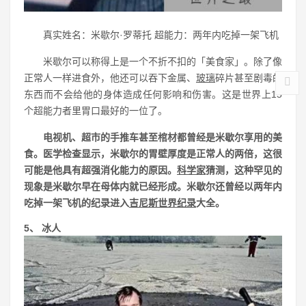
真实姓名：米歇尔·罗蒂托 超能力：两年内吃掉一架飞机
米歇尔可以称得上是一个不折不扣的「美食家」。除了像
正常人一样进食外，他还可以吞下金属、
玻璃
碎片甚至剧毒的
东西而不会给他的身体造成任何影响和伤害。这是世界上15
个超能力者里胃口最好的一位了。
电视机、超市的手推车甚至棺材都曾经是米歇尔享用的美
食。医学检查显示，米歇尔的胃壁厚度是正常人的两倍，这很
可能是他具有超强消化能力的原因。
科学家
猜测，这种罕见的
现象是米歇尔早在母体内就已经形成。米歇尔还曾经以两年内
吃掉一架飞机的纪录进入
吉尼斯世界纪录
大全。
5、 冰人