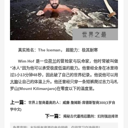
真实姓名：The Iceman， 超能力：极其耐寒
Wim Hof 是一位
荷兰
的冒险家与玩命家，他时常被叫做
“冰人”因为他可以承受极度低温的能力。他曾经全身在冰里待
过1小13分钟48秒，因此破了自己的世界纪录。他说他可以用
大脑
让自己的体温上升。他还曾经只穿一条短裤爬过吉力马札
罗山(Mount Kilimanjaro)在零度以下的温度里。
上一篇：
世界上智商最高的人：威廉·詹姆斯·席德斯智商300(3岁自
学中文)
下一篇：
揭秘古代最残忍酷刑：妇刑强迫排泄
免责声明：本站所有资源均来自网络，仅供学习交流使用！