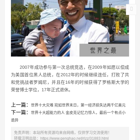
2007年成功参与第一次总统竞选，在2009年如愿以偿成
为美国首位黑人总统，在2012年的时候继续连任，打败了共
和党挑战者罗姆尼，并且在16年的时候获得了罗格斯大学的
荣誉博士学位，17年正式退休。
上一篇：
世界十大灾难 宛如世界末日，第一经济损失达两千亿美元
下一篇：
世界十大超能力的人 金皮克记忆力惊人，最后一个有点小
诡异
免责声明：本站所有资源均来自网络，仅供学习交流使用！
转载注明出处：
https://www.genghao.net/rlzz/31883.html