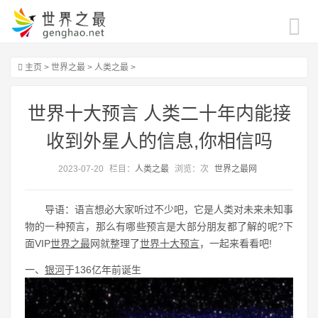
主页
>
世界之最
>
人类之最
>
世界十大预言 人类二十年内能接
收到外星人的信息,你相信吗
2023-07-20
栏目：
人类之最
浏览：
次
世界之最网
导语：语言想必大家听过不少吧，它是人类对未来未知事
物的一种预言，那么有哪些预言是大部分朋友都了解的呢?下
面VIP
世界之最
网就整理了
世界十大预言
，一起来看看吧!
一、
银河
于136亿年前诞生