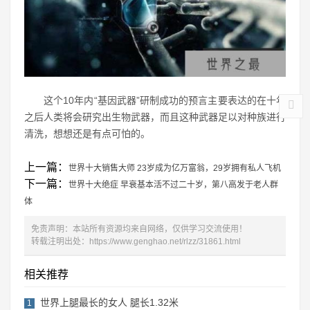
这个10年内“基因武器”研制成功的预言主要表达的在十年
之后人类将会研究出生物武器，而且这种武器足以对种族进行
清洗，想想还是有点可怕的。
上一篇：
世界十大销售大师 23岁成为亿万富翁，29岁拥有私人飞机
下一篇：
世界十大绝症 早衰基本活不过二十岁，第八高发于老人群
体
免责声明：本站所有资源均来自网络，仅供学习交流使用！
转载注明出处：
https://www.genghao.net/rlzz/31861.html
相关推荐
世界上腿最长的女人 腿长1.32米
1