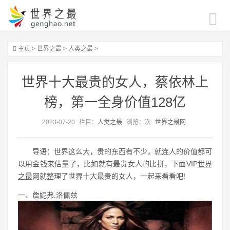
主页
>
世界之最
>
人类之最
>
世界十大最贵的女人，蔡依林上
榜，第一全身价值128亿
2023-07-20
栏目：
人类之最
浏览：
次
世界之最网
导语：世界这么大，贵的东西有不少，就连人的价值都可
以用金钱来估量了，比如就有最贵女人的比拼，下面VIP
世界
之最
网就整理了世界十大最贵的女人，一起来看看吧!
一、詹妮弗.洛佩兹