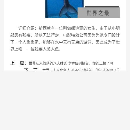
详细介绍：
新西兰
有一位叫做娜迪亚的女生，由于从小腿
部患有残疾，所以无法行走，
电影特效
公司因为为她专门设计
了一个人鱼鱼尾，能够在水中无拘无束的游泳，因此成为了世
界上唯一一位残疾人美人鱼。
上一篇：
世界从未败落的八大姓氏 李姓位列榜首，你的上榜了吗
下一篇：
世界十大文化名人 孔子位列榜首，你还认识哪几位
免责声明：本站所有资源均来自网络，仅供学习交流使用！
转载注明出处：
https://www.genghao.net/rlzz/31847.html
相关推荐
世界上腿最长的女人 腿长1.32米
1
世界上最大的屁股 凭臀部半年入账2.8万美
2