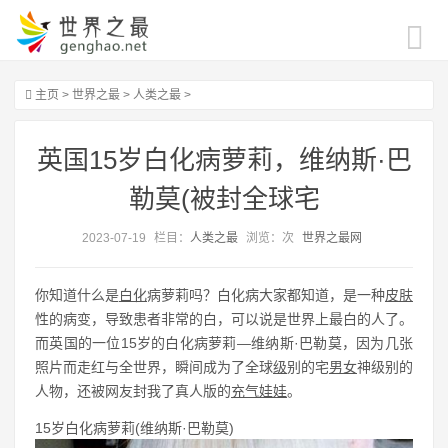
主页
>
世界之最
>
人类之最
>
英国15岁白化病萝莉，维纳斯·巴
勒莫(被封全球宅
2023-07-19
栏目：
人类之最
浏览：
次
世界之最网
你知道什么是
白化
病萝莉吗？白化病大家都知道，是一种
皮肤
性的病变，导致患者非常的白，可以说是世界上最白的人了。
而英国的一位15岁的白化病萝莉—维纳斯·巴勒莫，因为几张
照片而走红与全世界，瞬间成为了全球
级
别的宅
男女
神级别的
人物，还被网友封我了真人版的
充气娃娃
。
15岁白化病萝莉(维纳斯·巴勒莫)