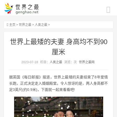
主页
>
世界之最
>
人类之最
>
世界上最矮的夫妻 身高均不到90
厘米
2023-07-18
栏目：
人类之最
浏览：
次
世界之最网
据英国《每日邮报》报道，世界上最矮的夫妻结束了8年爱情
长跑，正式决定走入婚姻殿堂。令人惊讶的是，两人身高都不
足3英尺(约0.9米)，下面就一起来看看吧!