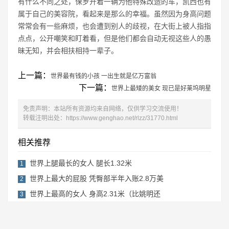
有什么不同之处，保罗开着一辆为他特殊改造的车，凯西也有
属于自己的美容院，看起来是那么的幸福。虽然因为身高问题
常常会有一些麻烦，也会遭到别人的歧视，在大街上被人指指
点点，公开嘲笑和盯着看，但是他们都会自动无视这些人的愚
昧无知，并会相扶相持一辈子。
上一篇：
世界最有钱的小孩 一出生就是亿万富翁
下一篇：
世界上最矮的美女 现已是好莱坞明星
免责声明：本站所有资源均来自网络，仅供学习交流使用！
转载注明出处：
https://www.genghao.net/rlzz/31770.html
相关推荐
世界上腿最长的女人 腿长1.32米
1
世界上最大的屁股 凭臀部半年入账2.8万美
2
世界上最高的女人 身高2.31米（比姚明还
3
世界上胸部最多的女人
4
全球腰围最小的女人
5