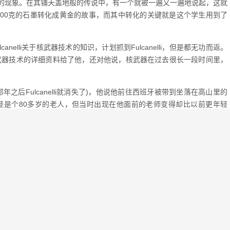
的现象。在其铺天盖地般的传说中，有一个就被一遍又一遍地说起，这就
成功地将100克的石墨转化成黄金的故事，而其中转化的关键就是这个学生用到了
nelli关于核武器技术的知识，计划抓到Fulcanelli，但是都无功而返。
并把核武器技术的详细资料给了他，还对他说，核武器在过去很长一段时间里，
953年(那年之后Fulcanelli就消失了)，他说他前往西班牙被带到坐落在高山里的
师已经是个80多岁的老人，但当时出现在他面前的老师变得却比以前更年轻
何下落。至此，到1953年的时候Fulcanelli应该有114岁了。”
下一篇：
世界最伟大的导演排名 世界十大著名导演