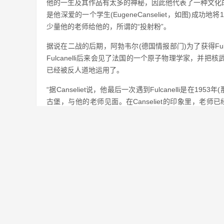
他的一生及其作品有太多的神秘，因此他代表了一种文化
是他深爱的一个学生(EugeneCanseliet，如图)
少量他的老师给他的，所谓的“投射粉”。
据说在二战的后期，阿勃韦尔(德国情报部门)为了获得Fulca
Fulcanelli后来会见了法国的一个原子物理学家，
已经被反人道地运用了。
“据Canseliet说，他最后一次遇到Fulcanelli是在1
古堡，与他的老师见面。在Canseliet的印象里，老
了，看起来他只是50多岁的样子。
这次简短的团圆之后，Fulcanelli再次消失于世，没有留下任
上一篇：
世界上最有钱的乞丐 生活简直是小康水平
免责声明：本站所有资源均来自网络，仅供学习交流使用！
转载注明出处：
https://www.genghao.net/rlzz/31763.html
相关推荐