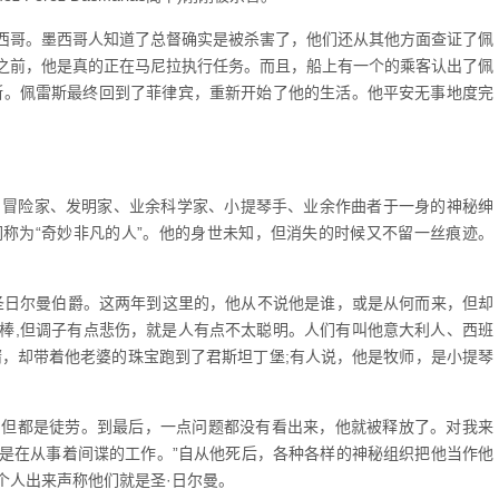
西哥。墨西哥人知道了总督确实是被杀害了，他们还从其他方面查证了佩
之前，他是真的正在马尼拉执行任务。而且，船上有一个的乘客认出了佩
雷斯。佩雷斯最终回到了菲律宾，重新开始了他的生活。他平安无事地度完
朝臣、冒险家、发明家、业余科学家、小提琴手、业余作曲者于一身的神秘绅
称为“奇妙非凡的人”。他的身世未知，但消失的时候又不留一丝痕迹。
圣日尔曼伯爵。这两年到这里的，他从不说他是谁，或是从何而来，但却
棒,但调子有点悲伤，就是人有点不太聪明。人们有叫他意大利人、西班
婿，却带着他老婆的珠宝跑到了君斯坦丁堡;有人说，他是牧师，是小提琴
，但都是徒劳。到最后，一点问题都没有看出来，他就被释放了。对我来
是在从事着间谍的工作。”自从他死后，各种各样的神秘组织把他当作他
个人出来声称他们就是圣·日尔曼。