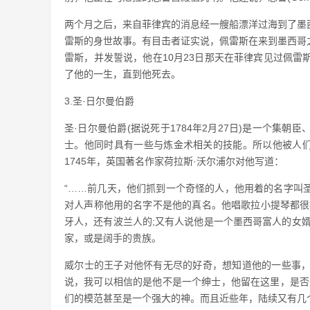
两个月之后，来自菲律宾的消息经一艘船漂洋过海到了墨
雷斯的身世故事。有目击者证实说，佩雷斯在来到墨西哥
雷斯，并发誓说，他在10月23日那天在菲律宾见过佩
了他的一生，直到他死去。
3.圣·日尔曼伯爵
圣·日尔曼伯爵(据说死于1784年2月27日)是一个集
士。他同时具有一些与炼金术相关的技能。所以他被人们
1745年，英国著名作家荷拉斯·沃尔浦尔对他写道：
“……前几天，他们抓到一个奇怪的人，他用着的名字叫
对人声称他用的名字不是他的真名。他唱歌拉小提琴都很
牙人，还有波兰人的;又有人说他是一个墨西哥富人的女
家，或是阔手的贵族。
威尔士的王子对他怀有无尽的好奇，想知道他的一些事
说，我可以相信的是他不是一个绅士，他留在这里，是否
们的模范甚至是一个强大的神。而且近些年，陆续又有几