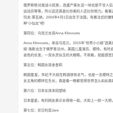
俄罗斯绝对是战斗民族，连盛产美女这一块也是不甘人后。Kri
运动员等等，所以这还真是比你美的人还比你努力。看看
玛龙·莱瓦纳，2004年4月1日出生于法国，有着法式
种“小仙女”吧!
第四位：乌克兰女孩Anna Klimovets
Anna Klimovets，来自乌克兰，2015年“世界
娅·海斯出生于佛罗里达州，美国儿童演员、模特。有时
金色的长发，一双水灵似玉的大眼睛，不用看，就能感觉
第五位：韩国女孩金奎莉
韩国童星，年纪不大就在韩国很有名气，也是一名模特之
女主角的模样在生长，真是看一眼都觉得世界怎么如此美
第六位：日本女孩本田望结
日本童星，有的网友表示长得很一般，大街上一抓一大把
第七位：尼日利亚Jare