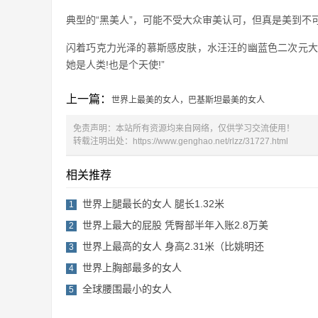
典型的“黑美人”，可能不受大众审美认可，但真是美到不
闪着巧克力光泽的慕斯感皮肤，水汪汪的幽蓝色二次元大眼
她是人类!也是个天使!”
上一篇：
世界上最美的女人，巴基斯坦最美的女人
免责声明：本站所有资源均来自网络，仅供学习交流使用！
转载注明出处：
https://www.genghao.net/rlzz/31727.html
相关推荐
世界上腿最长的女人 腿长1.32米
1
世界上最大的屁股 凭臀部半年入账2.8万美
2
世界上最高的女人 身高2.31米（比姚明还
3
世界上胸部最多的女人
4
全球腰围最小的女人
5