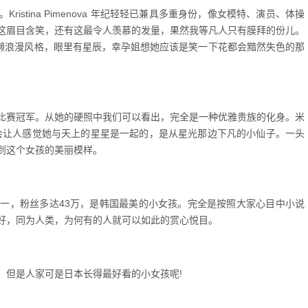
stina Pimenova 年纪轻轻已兼具多重身份，像女模特、演员、体操
这眉目含笑，还有这最令人羡慕的发量，果然我等凡人只有膜拜的份儿。
的慵懒浪漫风格，眼里有星辰，幸孕姐想她应该是笑一下花都会黯然失色的那
小小姐”选美比赛冠军。从她的硬照中我们可以看出，完全是一种优雅贵族的化身。米
会让人感觉她与天上的星星是一起的，是从星光那边下凡的小仙子。一头
到这个女孩的美丽模样。
一，粉丝多达43万，是韩国最美的小女孩。完全是按照大家心目中小说
好，同为人类，为何有的人就可以如此的赏心悦目。
，但是人家可是日本长得最好看的小女孩呢!