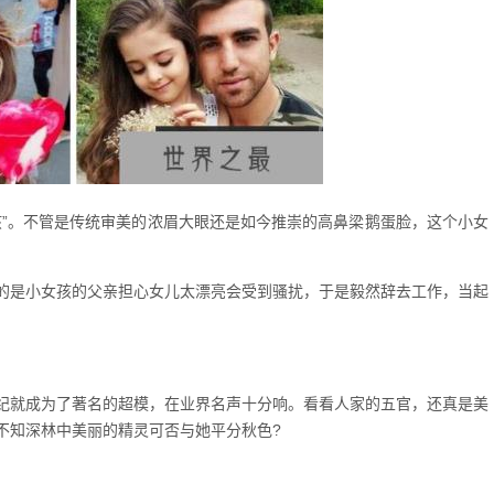
孩”。不管是传统审美的浓眉大眼还是如今推崇的高鼻梁鹅蛋脸，这个小女
的是小女孩的父亲担心女儿太漂亮会受到骚扰，于是毅然辞去工作，当起
小年纪就成为了著名的超模，在业界名声十分响。看看人家的五官，还真是美
不知深林中美丽的精灵可否与她平分秋色?