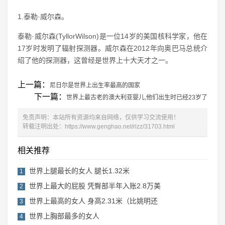
1.泰勒·威尔森。
泰勒·威尔森(TyllorWilson)是一位14岁的美国核科学家，他在
17岁时发明了辐射探测器。威尔森在2012年向奥巴马总统介
绍了他的探测器，这曾经是世界上十大天才之一。
上一篇：
尼日尔是世界上出生率最高的国家
下一篇：
世界上最古老的澳大利亚婴儿,他们出生时已经23岁了
免责声明：本站所有资源均来自网络，仅供学习交流使用！
转载注明出处：
https://www.genghao.net/rlzz/31703.html
相关推荐
世界上腿最长的女人 腿长1.32米
1
世界上最大的屁股 凭臀部半年入账2.8万美
2
世界上最高的女人 身高2.31米（比姚明还
3
世界上胸部最多的女人
4