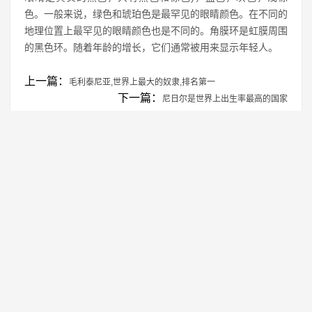
色。一般来说，绿色和琥珀色是最罕见的眼睛颜色。在不同的
地理位置上最罕见的眼睛颜色也是不同的。角膜环是虹膜周围
的黑色环。随着年龄的增长，它们通常被用来显示年轻人。
上一篇：
毛利泰尼亚,世界上最大的奴隶,排名第一
下一篇：
尼日尔是世界上出生率最高的国家
免责声明：本站所有资源均来自网络，仅供学习交流使用！
转载注明出处：
https://www.genghao.net/rlzz/31701.html
相关推荐
世界上腿最长的女人 腿长1.32米
1
世界上最大的屁股 凭臀部半年入账2.8万美
2
世界上最高的女人 身高2.31米（比姚明还
3
世界上胸部最多的女人
4
全球腰围最小的女人
5