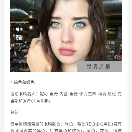
4.棕色和绿色。
琥珀眼睛名人：妮可·里奇·内基·里德·伊万杰林·莉莉·达伦·克
里斯和罗希尔·阿耶斯。
总结。
最罕见和最常见的眼睛颜色：绿色，紫色/红色琥珀黑色(没有
眼睛是真实的黑色，只有黑色和棕色)，蓝色，灰色，浅棕