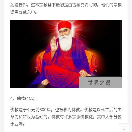
旁遮普邦。这本宗教圣书最初是由古穆克希写的。他们的宗教
徒需要戴头巾。
4、佛教(4亿)。
佛教建于公元前600年，也被称为佛教。佛教是以死亡后的生
命力和转世为基础的。佛教有许多宗派佛教徒，其中大部分位
于亚洲。