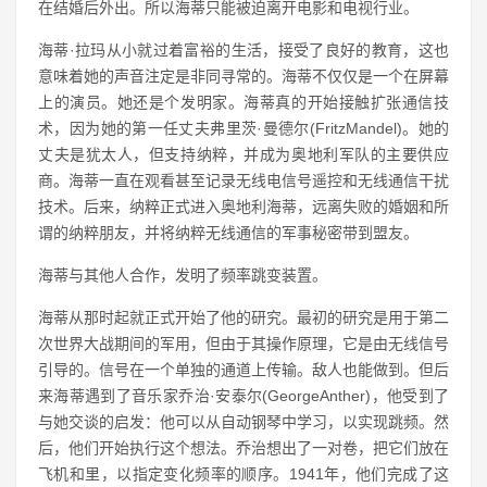
在结婚后外出。所以海蒂只能被迫离开电影和电视行业。
海蒂·拉玛从小就过着富裕的生活，接受了良好的教育，这也
意味着她的声音注定是非同寻常的。海蒂不仅仅是一个在屏幕
上的演员。她还是个发明家。海蒂真的开始接触扩张通信技
术，因为她的第一任丈夫弗里茨·曼德尔(FritzMandel)。她的
丈夫是犹太人，但支持纳粹，并成为奥地利军队的主要供应
商。海蒂一直在观看甚至记录无线电信号遥控和无线通信干扰
技术。后来，纳粹正式进入奥地利海蒂，远离失败的婚姻和所
谓的纳粹朋友，并将纳粹无线通信的军事秘密带到盟友。
海蒂与其他人合作，发明了频率跳变装置。
海蒂从那时起就正式开始了他的研究。最初的研究是用于第二
次世界大战期间的军用，但由于其操作原理，它是由无线信号
引导的。信号在一个单独的通道上传输。敌人也能做到。但后
来海蒂遇到了音乐家乔治·安泰尔(GeorgeAnther)，他受到了
与她交谈的启发：他可以从自动钢琴中学习，以实现跳频。然
后，他们开始执行这个想法。乔治想出了一对卷，把它们放在
飞机和里，以指定变化频率的顺序。1941年，他们完成了这