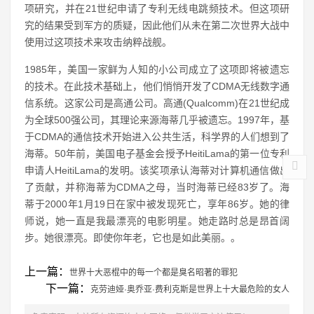
项研究，并在21世纪申请了专利无线电跳频技术。但这项研
究的结果受到军方的质疑，因此他们从未在第二次世界大战中
使用过这项技术来攻击纳粹战舰。
1985年，美国一家鲜为人知的小公司成立了这项即将被遗忘
的技术。在此技术基础上，他们悄悄开发了CDMA无线数字通
信系统。这家公司是高通公司。高通(Qualcomm)在21世纪成
为全球500强公司，其理论来源海蒂几乎被遗忘。1997年，基
于CDMA的通信技术开始进入公共生活，科学界的人们想到了
海蒂。50年前，美国电子基金会授予HeitiLama的第一位专利
申请人HeitiLama的发明。该奖项承认海蒂对计算机通信做出
了贡献，并称海蒂为CDMA之母，当时海蒂已经83岁了。海
蒂于2000年1月19日在家中被发现死亡，享年86岁。她的律
师说，她一直是我最漂亮的电影明星。她走路时总是昂首阔
步。她很漂亮。即使你年老，它也是如此美丽。。
上一篇：
世界十大恶棍中的每一个都是臭名昭著的罪犯
下一篇：
克劳迪娅·奥乔亚·费利克斯是世界上十大最危险的女人