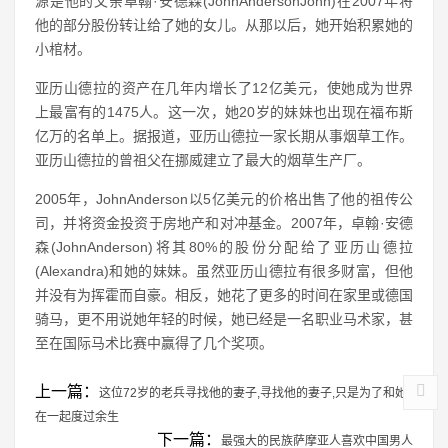
源是他的父亲卓翰·安德森(JohnAndersonJohn)在2007年将
他的部分股份转让给了她的女儿。从那以后，她开始积累她的
小棺材。
亚历山德拉的资产在几年内增长了12亿美元，使她成为世界
上最富有的1475人。这一次，她20岁的妹妹也出现在福布斯
亿万的名单上。据报道，亚历山德拉一家长期从事烟草工作。
亚历山德拉的曾祖父在挪威建立了最大的烟草生产厂。
2005年，JohnAnderson以5亿美元的价格出售了他的祖传公
司，并将资金投资于房地产和对冲基金。2007年，卓翰·安德
森(JohnAnderson)将其80%的股份分配给了亚历山德拉
(Alexandra)和她的妹妹。虽然亚历山德拉有很多财富，但他
并没有为挥霍而自豪。相反，她花了更多的时间在家里或德国
骑马，更不用说她年轻的时候，她已经是一名职业马术家，甚
至在国际马术比赛中赢得了几个奖项。
上一篇：
这位72岁的老兵寻找他的妻子,寻找他的妻子,只是为了和她
在一起度过余生
下一篇：
最强大的民族萨摩亚人喜欢中国男人